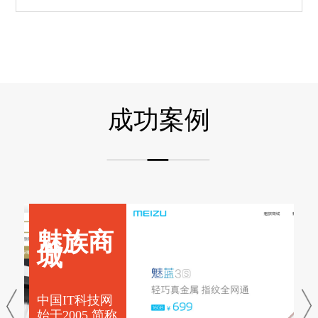
成功案例
魅族商
城
中
中
中国IT科技网
中
中
始
网
中
中
中
中
始于2005 简称
网
网
途
始
始
始
网
始