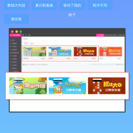
数钱大作战
夏日鞋奏曲
谁动了我的
鞋许不同
鞋子
微信墙