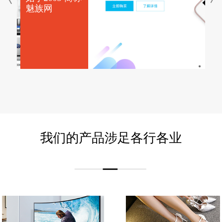
魅族网
始
始
多
巴
恒
始
中
租
骆
分
我们的产品涉足各行各业