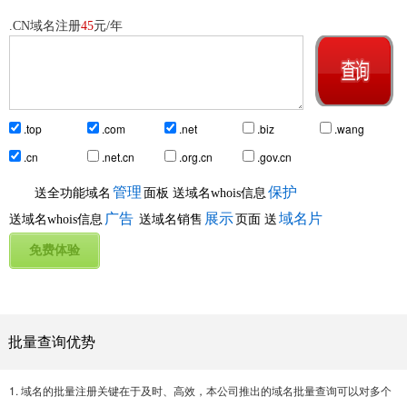
.CN域名注册
45
元/年
.top
.com
.net
.biz
.wang
.cn
.net.cn
.org.cn
.gov.cn
管理
保护
送全功能域名
面板
送域名whois信息
广告
展示
域名片
送域名whois信息
送域名销售
页面
送
批量查询优势
1. 域名的批量注册关键在于及时、高效，本公司推出的域名批量查询可以对多个