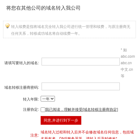
将您在其他公司的域名转入我公司
转入续费是指将域名完全转入我公司进行统一管理和续费，与原注册商无
任何关系，转移成功域名将自动续费一年。
* 如
abc.com
请填写要转入的域名:
abc.cn
中文.cn
等
域名转移注册商密码:
转入年限:
注册协定:
我已阅读，理解并接受[域名转移注册商协定]
域名转入过程和转入后并不会修改域名任何信息，包括域
注意:
名所有者，DNS服务器等，请转入后及时修改*