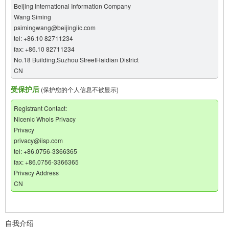
Beijing International Information Company
Wang Siming
psimingwang@beijingiic.com
tel: +86.10 82711234
fax: +86.10 82711234
No.18 Building,Suzhou StreetHaidian District
CN
受保护后
(保护您的个人信息不被显示)
Registrant Contact:
Nicenic Whois Privacy
Privacy
privacy@iisp.com
tel: +86.0756-3366365
fax: +86.0756-3366365
Privacy Address
CN
自我介绍