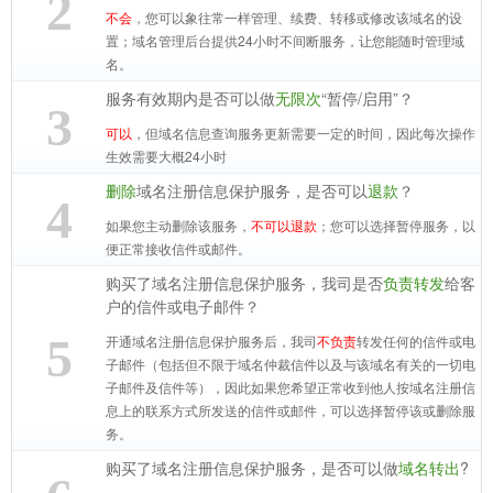
2
不会
，您可以象往常一样管理、续费、转移或修改该域名的设
置；域名管理后台提供24小时不间断服务，让您能随时管理域
名。
服务有效期内是否可以做
无限次
“暂停/启用”？
3
可以
，但域名信息查询服务更新需要一定的时间，因此每次操作
生效需要大概24小时
删除
域名注册信息保护服务，是否可以
退款
？
4
如果您主动删除该服务，
不可以退款
；您可以选择暂停服务，以
便正常接收信件或邮件。
购买了域名注册信息保护服务，我司是否
负责转发
给客
户的信件或电子邮件？
5
开通域名注册信息保护服务后，我司
不负责
转发任何的信件或电
子邮件（包括但不限于域名仲裁信件以及与该域名有关的一切电
子邮件及信件等），因此如果您希望正常收到他人按域名注册信
息上的联系方式所发送的信件或邮件，可以选择暂停该或删除服
务。
购买了域名注册信息保护服务，是否可以做
域名转出
?